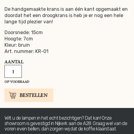
De handgemaakte krans is aan één kant opgemaakt en
doordat het een droogkrans is heb je er nog een hele
lange tijd plezier van!
Doorsnede: 15cm
Hoogte: 7cm
Kleur: bruin
Art. nummer: KR-01
AANTAL
KRANS
KOPENHAGEN
AANTAL
OP VOORRAAD
BESTELLEN
Wilt u de lampen in het echt bezichtigen? Dat kan! Onze
showroom is gevestigd in Nijkerk aan de A28. Graag wel van de
voren even bellen, dan zorgen wij dat de koffie klaarstaat.