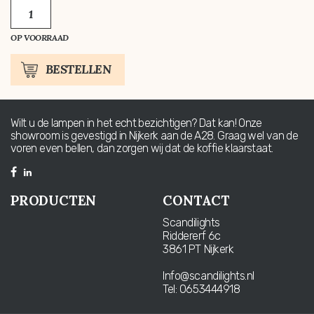
KERSTBOOM
MET
SNEEUW
OP VOORRAAD
AANTAL
BESTELLEN
Wilt u de lampen in het echt bezichtigen? Dat kan! Onze
showroom is gevestigd in Nijkerk aan de A28. Graag wel van de
voren even bellen, dan zorgen wij dat de koffie klaarstaat.
PRODUCTEN
CONTACT
Scandilights
Riddererf 6c
3861 PT Nijkerk
Info@scandilights.nl
Tel: 0653444918