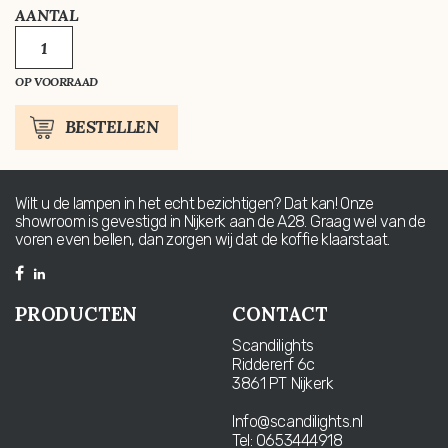
AANTAL
FLUWEEL
SCHILDERIJ
VAN
OP VOORRAAD
EEN
MOEFLON
AANTAL
BESTELLEN
Wilt u de lampen in het echt bezichtigen? Dat kan! Onze
showroom is gevestigd in Nijkerk aan de A28. Graag wel van de
voren even bellen, dan zorgen wij dat de koffie klaarstaat.
PRODUCTEN
CONTACT
Scandilights
Riddererf 6c
3861 PT Nijkerk
Info@scandilights.nl
Tel: 0653444918